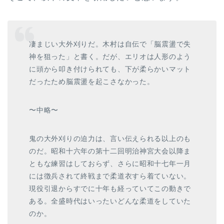
凄まじい大外刈りだ。木村は自伝で「脳震盪で失
神を狙った」と書く。だが、エリオは人形のよう
に頭から叩き付けられても、下が柔らかいマット
だったため脳震盪を起こさなかった。
〜中略〜
鬼の大外刈りの迫力は、言い伝えられる以上のも
のだ。昭和十六年の第十二回明治神宮大会以降ま
ともな練習はしておらず、さらに昭和十七年一月
には徴兵されて終戦まで柔道衣すら着ていない。
現役引退からすでに十年も経っていてこの動きで
ある。全盛時代はいったいどんな柔道をしていた
のか。