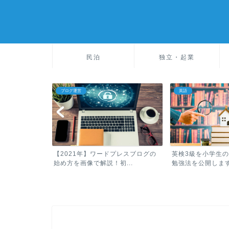
民泊
独立・起業
ブログ運営
英語
投資の始め方！
【2021年】ワードプレスブログの
英検3級を小学生
...
始め方を画像で解説！初...
勉強法を公開します！