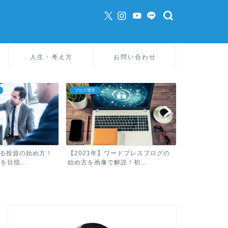
人生・考え方
お問い合わせ
ブログ運営
英語
きる投資の始め方！
【2021年】ワードプレスブログの
英検3級を小
目指...
始め方を画像で解説！初...
勉強法を公開し