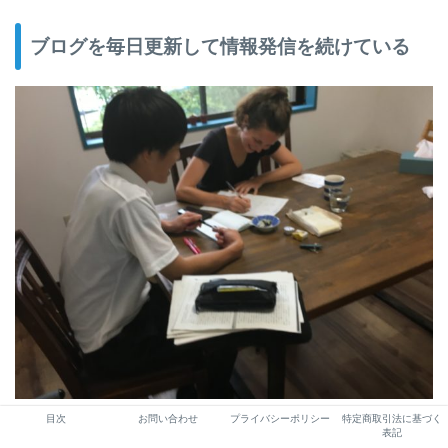
ブログを毎日更新して情報発信を続けている
フランス人女性に日本語を教えている将来教員を目指している大学生ゲ
目次
お問い合わせ
プライバシーポリシー
特定商取引法に基づく
ストさん
表記